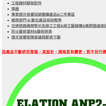
工程線材腳架配件
樂器
專業燈光音響促銷團購產品&二手專區
維修部門 & 數位產品技術教學
交通道路橡膠警示及施工工程&施工壓線槽&橡膠路緣坡
防火藝術建材&藝術造景
燈光音響矩陣會議規範表下載
因產品不斷研究發展，其設計、規格若有變更，恕不另行