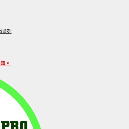
道系列
通知。