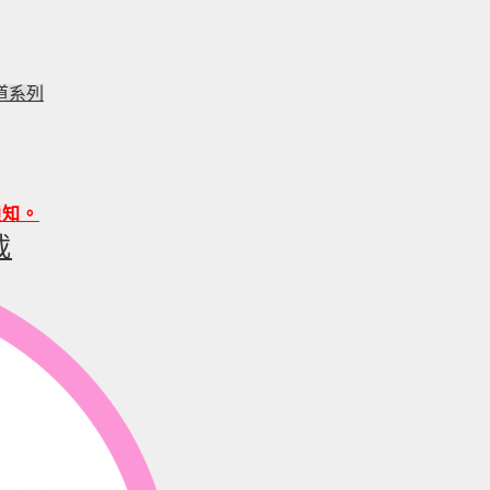
道系列
通知。
載