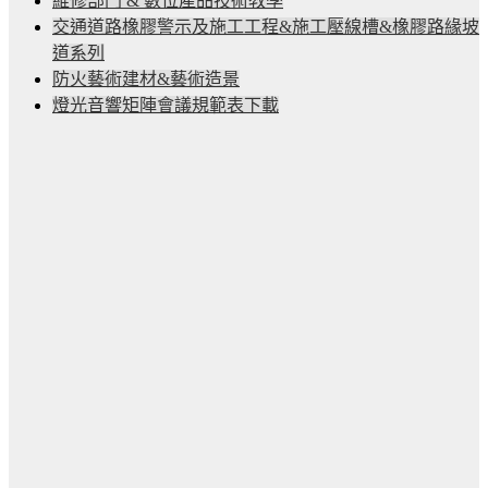
維修部門 & 數位產品技術教學
交通道路橡膠警示及施工工程&施工壓線槽&橡膠路緣坡
道系列
防火藝術建材&藝術造景
燈光音響矩陣會議規範表下載